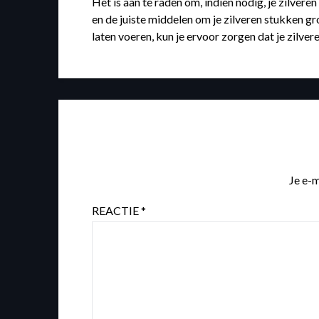
Het is aan te raden om, indien nodig, je zilvere
en de juiste middelen om je zilveren stukken g
laten voeren, kun je ervoor zorgen dat je zilve
Je e-m
REACTIE
*