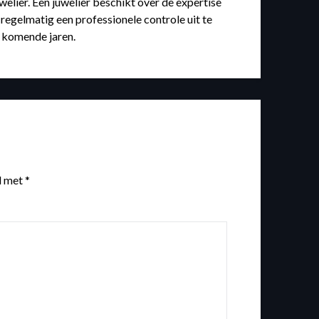
uwelier. Een juwelier beschikt over de expertise
regelmatig een professionele controle uit te
e komende jaren.
d met
*