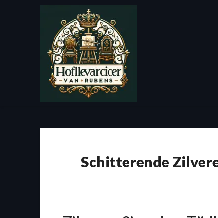
Spring
naar
de
inhoud
Schitterende Zilvere