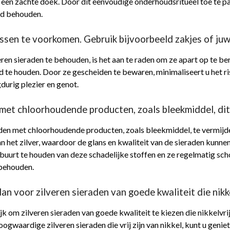
een zachte doek. Door dit eenvoudige onderhoudsritueel toe te pa
eid behouden.
ssen te voorkomen. Gebruik bijvoorbeeld zakjes of ju
en sieraden te behouden, is het aan te raden om ze apart op te be
d te houden. Door ze gescheiden te bewaren, minimaliseert u het r
gdurig plezier en genot.
 met chloorhoudende producten, zoals bleekmiddel, dit 
aden met chloorhoudende producten, zoals bleekmiddel, te vermijden
van het zilver, waardoor de glans en kwaliteit van de sieraden kun
 buurt te houden van deze schadelijke stoffen en ze regelmatig sch
 behouden.
 dan voor zilveren sieraden van goede kwaliteit die nikkel
ijk om zilveren sieraden van goede kwaliteit te kiezen die nikkelvrij
ogwaardige zilveren sieraden die vrij zijn van nikkel, kunt u genie