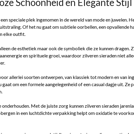
loze Schoonheid en Elegante Stijl
een speciale plek ingenomen in de wereld van mode en juwelen. H
 uitstraling. Of het nu gaat om subtiele oorbellen, een opvallende h
n elke outfit.
 alleen de esthetiek maar ook de symboliek die ze kunnen dragen. Z
nenergie en spirituele groei, waardoor zilveren sieraden niet all
er.
voor allerlei soorten ontwerpen, van klassiek tot modern en van in
 gaat om een formele aangelegenheid of een casual dagje uit. Ze pas
n.
 onderhouden. Met de juiste zorg kunnen zilveren sieraden jarenla
bergen in een luchtdichte verpakking helpt om oxidatie te voorkom