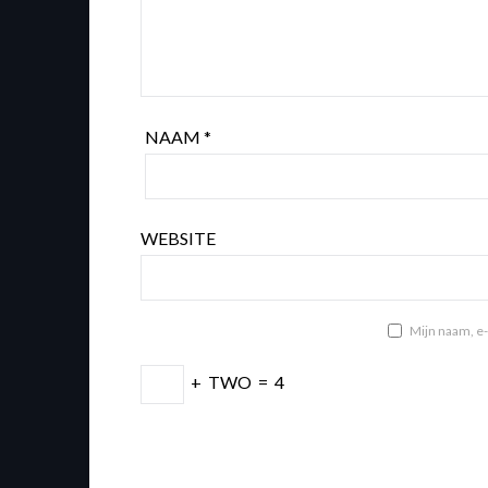
NAAM
*
WEBSITE
Mijn naam, e-
+
TWO
=
4