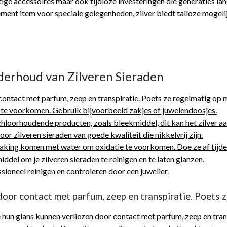
htige accessoires maar ook tijdloze investeringen die generaties l
ement item voor speciale gelegenheden, zilver biedt talloze mogeli
nderhoud van Zilveren Sieraden
ontact met parfum, zeep en transpiratie. Poets ze regelmatig op 
 te voorkomen. Gebruik bijvoorbeeld zakjes of juwelendoosjes.
chloorhoudende producten, zoals bleekmiddel, dit kan het zilver aa
voor zilveren sieraden van goede kwaliteit die nikkelvrij zijn.
anraking komen met water om oxidatie te voorkomen. Doe ze af tij
ddel om je zilveren sieraden te reinigen en te laten glanzen.
ssioneel reinigen en controleren door een juwelier.
oor contact met parfum, zeep en transpiratie. Poets z
e hun glans kunnen verliezen door contact met parfum, zeep en trans