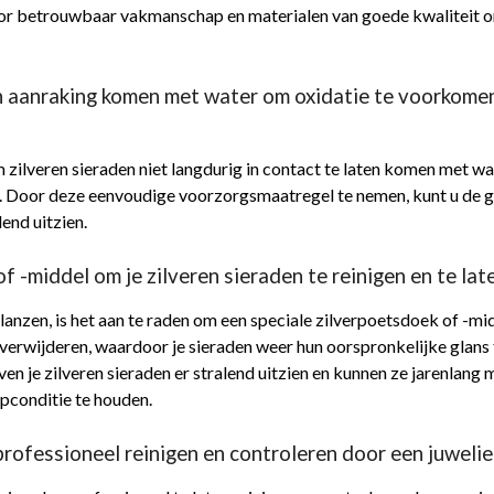
 voor betrouwbaar vakmanschap en materialen van goede kwaliteit
 in aanraking komen met water om oxidatie te voorkomen
 zilveren sieraden niet langdurig in contact te laten komen met w
. Door deze eenvoudige voorzorgsmaatregel te nemen, kunt u de gla
end uitzien.
f -middel om je zilveren sieraden te reinigen en te lat
 glanzen, is het aan te raden om een speciale zilverpoetsdoek of -m
e verwijderen, waardoor je sieraden weer hun oorspronkelijke glans
en je zilveren sieraden er stralend uitzien en kunnen ze jarenlang
opconditie te houden.
professioneel reinigen en controleren door een juwelie