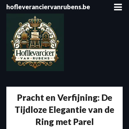
Spring
hofleveranciervanrubens.be
naar
de
inhoud
Pracht en Verfijning: De
Tijdloze Elegantie van de
Ring met Parel