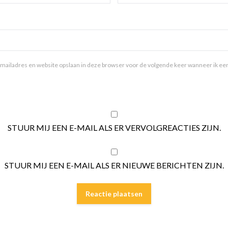
mailadres en website opslaan in deze browser voor de volgende keer wanneer ik een 
STUUR MIJ EEN E-MAIL ALS ER VERVOLGREACTIES ZIJN.
STUUR MIJ EEN E-MAIL ALS ER NIEUWE BERICHTEN ZIJN.