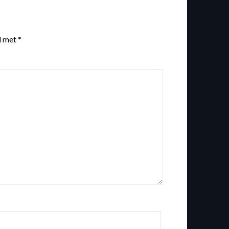
d met
*