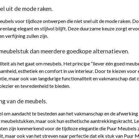
el uit de mode raken.
eubels voor tijdloze ontwerpen die niet snel uit de mode raken. Do
t jarenlang elegant en stijlvol blijft. Deze duurzame keuze zorgt er
 verfijning zullen zijn.
ed meubelstuk dan meerdere goedkope alternatieven.
waliteit als het gaat om meubels. Het principe “liever één goed me
zaamheid, esthetiek en comfort in uw interieur. Door te kiezen vo
antie, maar ook van langdurige functionaliteit en vakmanschap dat d
 plezier en tevredenheid te bieden.
ng van de meubels.
tieel om aandacht te besteden aan het vakmanschap en de afwerki
 meubelstukken, maar ook hun esthetische aantrekkingskracht. Let o
nten zijn kenmerkend voor de tijdloze elegantie die Puur Meubels
eit, maar ook van het streven naar perfectie dat elk stuk van Puur 