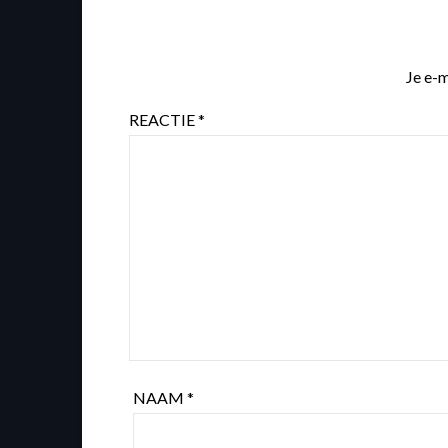
Je e-m
REACTIE
*
NAAM
*