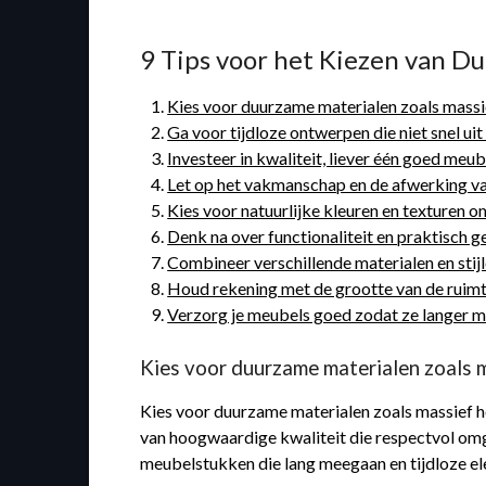
9 Tips voor het Kiezen van D
Kies voor duurzame materialen zoals massie
Ga voor tijdloze ontwerpen die niet snel ui
Investeer in kwaliteit, liever één goed me
Let op het vakmanschap en de afwerking v
Kies voor natuurlijke kleuren en texturen o
Denk na over functionaliteit en praktisch g
Combineer verschillende materialen en stijl
Houd rekening met de grootte van de ruimte
Verzorg je meubels goed zodat ze langer mo
Kies voor duurzame materialen zoals m
Kies voor duurzame materialen zoals massief h
van hoogwaardige kwaliteit die respectvol omgaa
meubelstukken die lang meegaan en tijdloze eleg