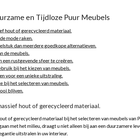
uurzame en Tijdloze Puur Meubels
f hout of gerecycleerd materiaal.
t de mode raken.
ubelstuk dan meerdere goedkope alternatieven.
an de meubels.
m een rustgevende sfeer te creëren.
ebruik bij het kiezen van meubels.
en voor een unieke uitstraling.
 bij het selecteren van meubels.
oi blijven.
assief hout of gerecycleerd materiaal.
out of gerecycleerd materiaal bij het selecteren van meubels van 
n met het milieu, draagt u niet alleen bij aan een duurzamere leve
antie uitstralen in uw interieur.