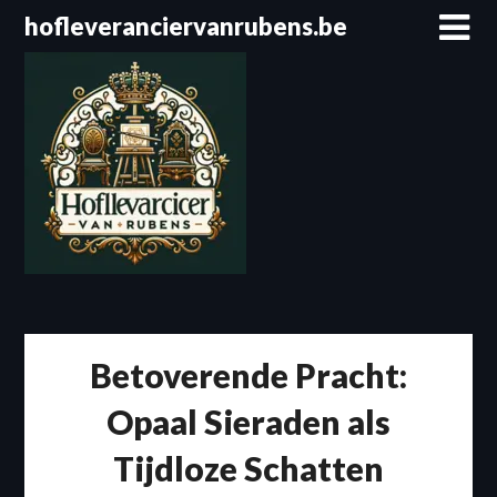
Spring
hofleveranciervanrubens.be
naar
de
inhoud
Betoverende Pracht:
Opaal Sieraden als
Tijdloze Schatten