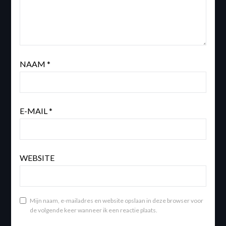
NAAM
*
E-MAIL
*
WEBSITE
Mijn naam, e-mailadres en website opslaan in deze browser voor
de volgende keer wanneer ik een reactie plaats.