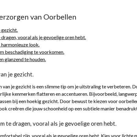
Verzorgen van Oorbellen
 gezicht.
dragen, vooral als je gevoelige oren hebt.
n harmonieuze look.
 om beschadiging te voorkomen.
en glanzend te houden.
an je gezicht.
 van je gezicht is een slimme tip om je uitstraling te verbeteren.
tuurlijke kenmerken flatteren en accentueren. Bijvoorbeeld, langwe
d passen bij een hoekig gezicht. Door bewust te kiezen voor oorbell
look creëren die jouw schoonheid op een subtiele manier benadrukt
m te dragen, vooral als je gevoelige oren hebt.
mfortabel zijn, vooral als je gevoelige oren hebt. Kies voor lichte