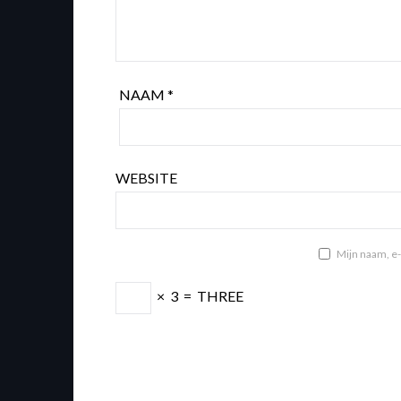
NAAM
*
WEBSITE
Mijn naam, e-
×
3
=
THREE