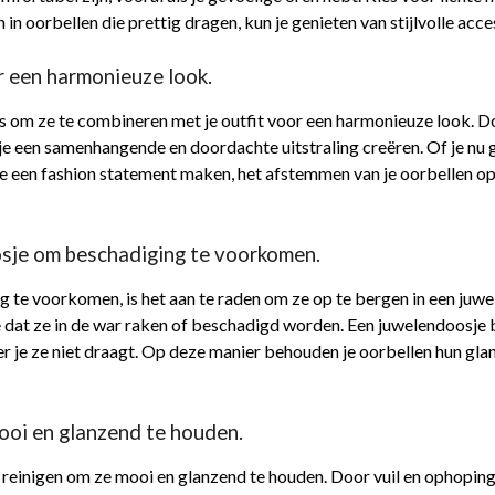
 in oorbellen die prettig dragen, kun je genieten van stijlvolle acc
r een harmonieuze look.
is om ze te combineren met je outfit voor een harmonieuze look. Do
n je een samenhangende en doordachte uitstraling creëren. Of je nu 
e een fashion statement maken, het afstemmen van je oorbellen op j
osje om beschadiging te voorkomen.
te voorkomen, is het aan te raden om ze op te bergen in een juwel
e dat ze in de war raken of beschadigd worden. Een juwelendoosje
r je ze niet draagt. Op deze manier behouden je oorbellen hun glans
mooi en glanzend te houden.
e reinigen om ze mooi en glanzend te houden. Door vuil en ophopin