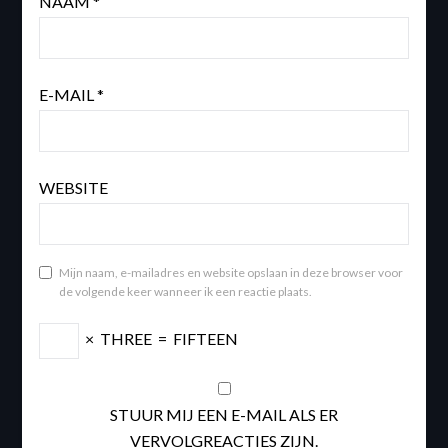
NAAM
*
E-MAIL
*
WEBSITE
Mijn naam, e-mailadres en website opslaan in deze browser voor
de volgende keer wanneer ik een reactie plaats.
×
THREE
=
FIFTEEN
STUUR MIJ EEN E-MAIL ALS ER
VERVOLGREACTIES ZIJN.