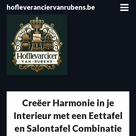
Spring
hofleveranciervanrubens.be
naar
de
inhoud
Creëer Harmonie in je
Interieur met een Eettafel
en Salontafel Combinatie