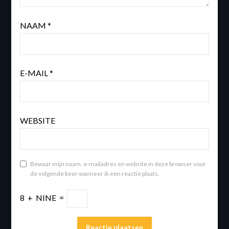
NAAM
*
E-MAIL
*
WEBSITE
Bewaar mijn naam, e-mailadres en website in deze browser voor
de volgende keer wanneer ik een reactie plaats.
8
+
NINE
=