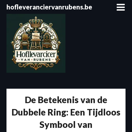
Spring
hofleveranciervanrubens.be
naar
de
inhoud
De Betekenis van de
Dubbele Ring: Een Tijdloos
Symbool van