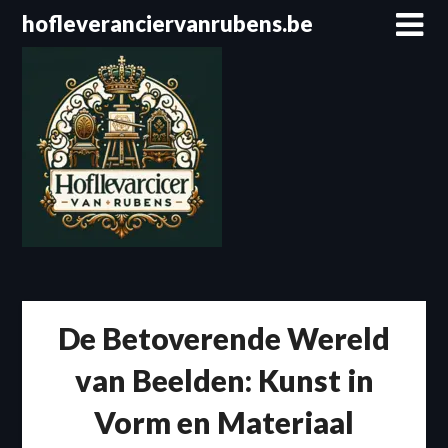
Spring
hofleveranciervanrubens.be
naar
de
inhoud
De Betoverende Wereld
van Beelden: Kunst in
Vorm en Materiaal