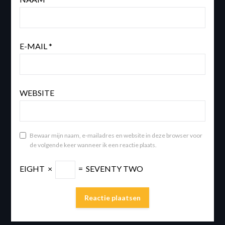
E-MAIL
*
WEBSITE
Bewaar mijn naam, e-mailadres en website in deze browser voor
de volgende keer wanneer ik een reactie plaats.
EIGHT
×
=
SEVENTY TWO