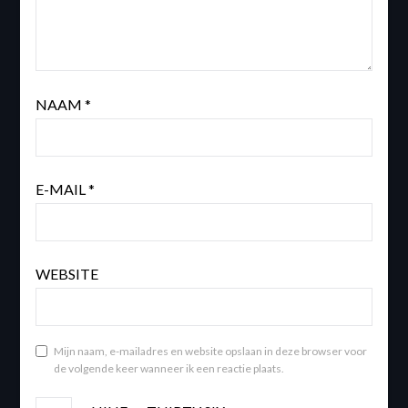
NAAM
*
E-MAIL
*
WEBSITE
Mijn naam, e-mailadres en website opslaan in deze browser voor
de volgende keer wanneer ik een reactie plaats.