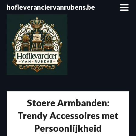
Spring
hofleveranciervanrubens.be
naar
de
inhoud
Stoere Armbanden:
Trendy Accessoires met
Persoonlijkheid