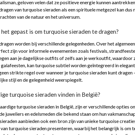
f talisman, geloven velen dat ze positieve energie kunnen aantrekk
agen van turquoise sieraden als een spirituele metgezel kan dus ni
achten van de natuur en het universum.
het gepast is om turquoise sieraden te dragen?
gedragen worden bij verschillende gelegenheden. Over het algemee
fect zijn voor informele evenementen zoals festivals, strandfeeste
gen aan je dagelijkse outfits of zelfs aan je werkoutfit, waardoor 
galafeesten, kan turquoise subtiel worden geïntegreerd in elegan
geen strikte regel over wanneer je turquoise sieraden kunt dragen –
jke stijl en de gelegenheid weerspiegelt.
ge turquoise sieraden vinden in België?
ardige turquoise sieraden in België, zijn er verschillende opties 
rde juweliers en edelsmeden die bekend staan om hun vakmanschap
eraden aanbieden ook een bron zijn van unieke turquoise creatie
n turquoise sieraden presenteren, waarbij het belangrijk is om te 