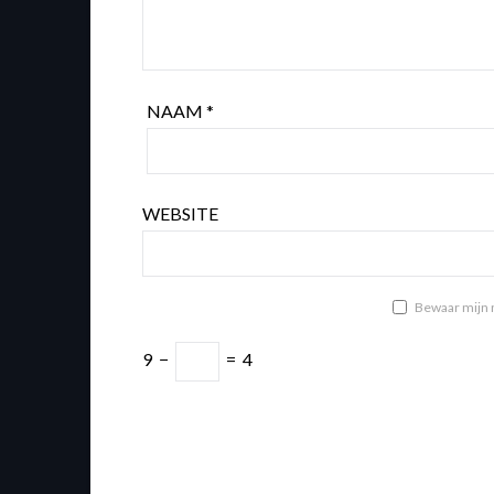
NAAM
*
WEBSITE
Bewaar mijn n
9
−
=
4