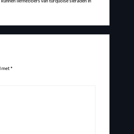
unnen liefhebbers van turquoise sieraden in
d met
*