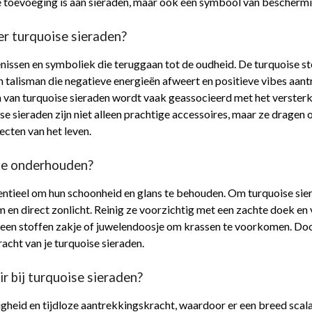
ge toevoeging is aan sieraden, maar ook een symbool van bescherm
er turquoise sieraden?
issen en symboliek die teruggaan tot de oudheid. De turquoise s
 talisman die negatieve energieën afweert en positieve vibes aan
n van turquoise sieraden wordt vaak geassocieerd met het verste
ise sieraden zijn niet alleen prachtige accessoires, maar ze dragen
ecten van het leven.
ste onderhouden?
ntieel om hun schoonheid en glans te behouden. Om turquoise siera
en direct zonlicht. Reinig ze voorzichtig met een zachte doek en 
n een stoffen zakje of juwelendoosje om krassen te voorkomen. D
acht van je turquoise sieraden.
ir bij turquoise sieraden?
igheid en tijdloze aantrekkingskracht, waardoor er een breed scala 