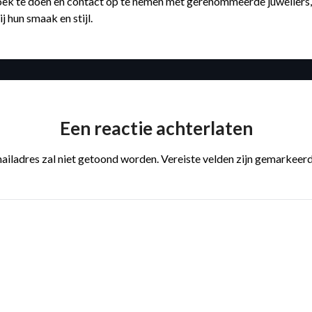
k te doen en contact op te nemen met gerenommeerde juweliers, k
j hun smaak en stijl.
Een reactie achterlaten
ailadres zal niet getoond worden.
Vereiste velden zijn gemarkeer