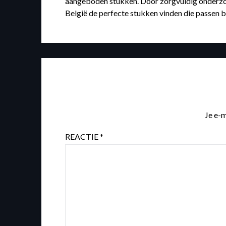
aangeboden stukken. Door zorgvuldig onderzoe
België de perfecte stukken vinden die passen bi
Je e-m
REACTIE
*