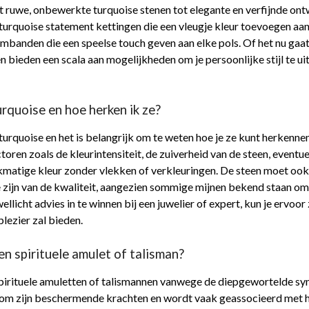
 ruwe, onbewerkte turquoise stenen tot elegante en verfijnde ont
n turquoise statement kettingen die een vleugje kleur toevoegen aan 
 armbanden die een speelse touch geven aan elke pols. Of het nu g
 bieden een scala aan mogelijkheden om je persoonlijke stijl te ui
urquoise en hoe herken ik ze?
 turquoise en het is belangrijk om te weten hoe je ze kunt herkennen
oren zoals de kleurintensiteit, de zuiverheid van de steen, eventue
kmatige kleur zonder vlekken of verkleuringen. De steen moet oo
 zijn van de kwaliteit, aangezien sommige mijnen bekend staan om
licht advies in te winnen bij een juwelier of expert, kun je ervoo
plezier zal bieden.
en spirituele amulet of talisman?
pirituele amuletten of talismannen vanwege de diepgewortelde sy
om zijn beschermende krachten en wordt vaak geassocieerd met he