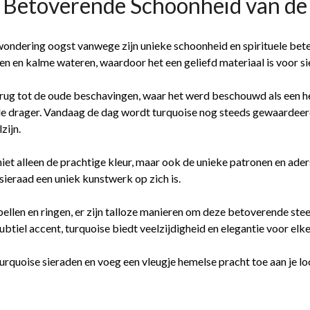
e Betoverende Schoonheid van d
wondering oogst vanwege zijn unieke schoonheid en spirituele bet
en en kalme wateren, waardoor het een geliefd materiaal is voor si
erug tot de oude beschavingen, waar het werd beschouwd als een h
de drager. Vandaag de dag wordt turquoise nog steeds gewaardeer
zijn.
iet alleen de prachtige kleur, maar ook de unieke patronen en aders
sieraad een uniek kunstwerk op zich is.
len en ringen, er zijn talloze manieren om deze betoverende steen 
btiel accent, turquoise biedt veelzijdigheid en elegantie voor elk
turquoise sieraden en voeg een vleugje hemelse pracht toe aan je