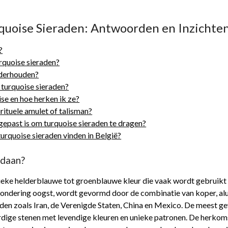
quoise Sieraden: Antwoorden en Inzichten
?
rquoise sieraden?
nderhouden?
j turquoise sieraden?
ise en hoe herken ik ze?
irituele amulet of talisman?
gepast is om turquoise sieraden te dragen?
urquoise sieraden vinden in België?
ndaan?
tieke helderblauwe tot groenblauwe kleur die vaak wordt gebruikt
wondering oogst, wordt gevormd door de combinatie van koper, al
en zoals Iran, de Verenigde Staten, China en Mexico. De meest ge
ige stenen met levendige kleuren en unieke patronen. De herkomst