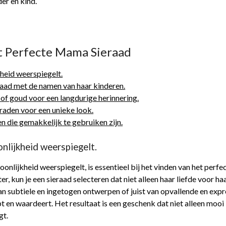
er en kind.
et Perfecte Mama Sieraad
heid weerspiegelt.
ad met de namen van haar kinderen.
 of goud voor een langdurige herinnering.
aden voor een unieke look.
en die gemakkelijk te gebruiken zijn.
nlijkheid weerspiegelt.
onlijkheid weerspiegelt, is essentieel bij het vinden van het per
ter, kun je een sieraad selecteren dat niet alleen haar liefde voor 
an subtiele en ingetogen ontwerpen of juist van opvallende en expr
rijpt en waardeert. Het resultaat is een geschenk dat niet alleen mo
gt.