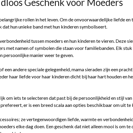
jdloos Geschenk voor Moeders
belangrijke rollen in het leven. Om de onvoorwaardelijke liefde en
k dat hun unieke band met hun kinderen symboliseert.
verbondenheid tussen moeders en hun kinderen te vieren. Deze si
gers met namen of symbolen die staan voor familiebanden. Elk stuk
en persoonlijke manier weer te geven.
f een andere speciale gelegenheid, mama sieraden zijn een pracht
er haar liefde voor haar kinderen dicht bij haar hart houden en 
jk om iets te selecteren dat past bij de persoonlijkheid en stijl v
prefereert, er is een breed scala aan opties beschikbaar om uit te 
cessoires; ze vertegenwoordigen liefde, warmte en verbondenheid
 moeders elke dag doen. Een geschenk dat niet alleen mooi is om te