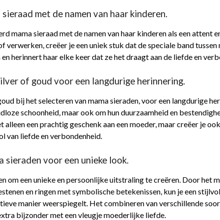
sieraad met de namen van haar kinderen.
rd mama sieraad met de namen van haar kinderen als een attent 
 of verwerken, creëer je een uniek stuk dat de speciale band tusse
en herinnert haar elke keer dat ze het draagt aan de liefde en ver
lver of goud voor een langdurige herinnering.
goud bij het selecteren van mama sieraden, voor een langdurige he
jdloze schoonheid, maar ook om hun duurzaamheid en bestendigheid
iet alleen een prachtig geschenk aan een moeder, maar creëer je 
l van liefde en verbondenheid.
 sieraden voor een unieke look.
 om een unieke en persoonlijke uitstraling te creëren. Door het m
tenen en ringen met symbolische betekenissen, kun je een stijlvol
tieve manier weerspiegelt. Het combineren van verschillende soor
extra bijzonder met een vleugje moederlijke liefde.