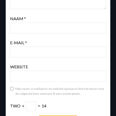
NAAM
*
E-MAIL
*
WEBSITE
Mijn naam, e-mailadres en website opslaan in deze browser voor
de volgende keer wanneer ik een reactie plaats.
TWO
×
=
14