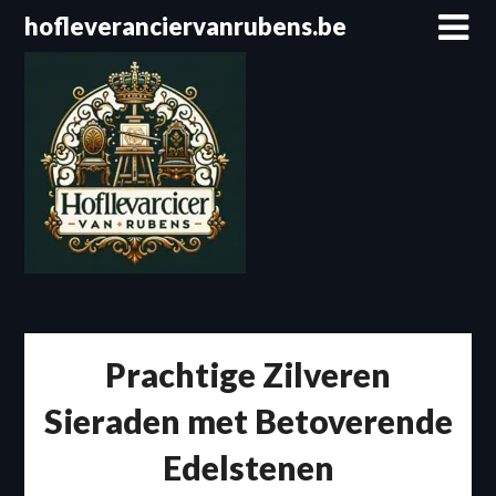
Spring
hofleveranciervanrubens.be
naar
de
inhoud
Prachtige Zilveren
Sieraden met Betoverende
Edelstenen