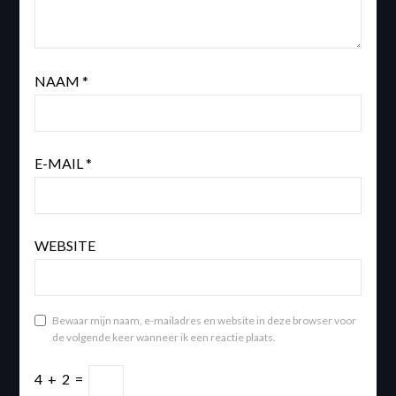
NAAM
*
E-MAIL
*
WEBSITE
Bewaar mijn naam, e-mailadres en website in deze browser voor
de volgende keer wanneer ik een reactie plaats.
4
+
2
=