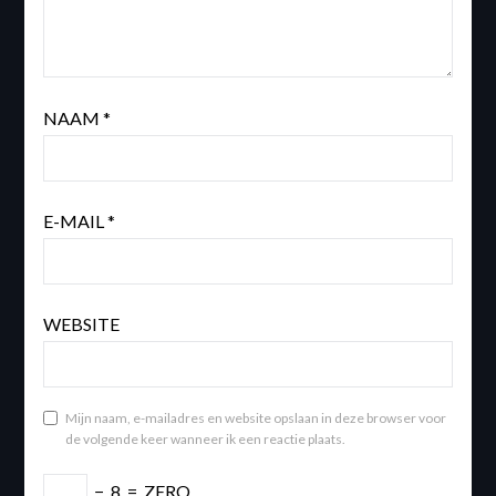
NAAM
*
E-MAIL
*
WEBSITE
Mijn naam, e-mailadres en website opslaan in deze browser voor
de volgende keer wanneer ik een reactie plaats.
−
8
=
ZERO