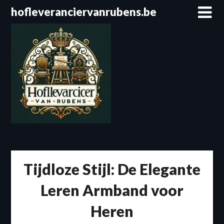
Spring
hofleveranciervanrubens.be
naar
de
inhoud
Tijdloze Stijl: De Elegante
Leren Armband voor
Heren