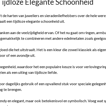
Tijdloze Elegante Schoonheid
t de harten van juweliers en sieradenliefhebbers over de hele wer
aalt een tijdloze elegante schoonheid uit.
 danken aan de veelzijdigheid ervan. Of het nu gaat om ringen, arm
jn gemakkelijk te combineren met andere edelmetalen zoals geelgoud
d die het uitstraalt. Het is een kleur die zowel klassiek als eigen
or of een avondje uit.
egenheid, waardoor het een populaire keuze is voor verlovingsri
 als een uiting van tijdloze liefde.
voor dagelijks gebruik of een opvallend stuk voor speciale gelegen
ng te brengen.
trendy en elegant, maar ook betekenisvol en symbolisch. Voeg wat 