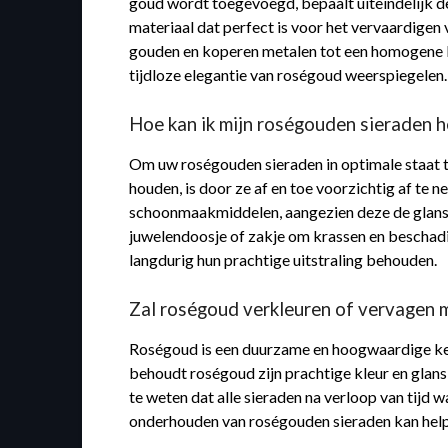
goud wordt toegevoegd, bepaalt uiteindelijk d
materiaal dat perfect is voor het vervaardige
gouden en koperen metalen tot een homogene le
tijdloze elegantie van roségoud weerspiegelen.
Hoe kan ik mijn roségouden sieraden 
Om uw roségouden sieraden in optimale staat t
houden, is door ze af en toe voorzichtig af te 
schoonmaakmiddelen, aangezien deze de glans v
juwelendoosje of zakje om krassen en beschad
langdurig hun prachtige uitstraling behouden.
Zal roségoud verkleuren of vervagen m
Roségoud is een duurzame en hoogwaardige keuze
behoudt roségoud zijn prachtige kleur en glans 
te weten dat alle sieraden na verloop van tijd
onderhouden van roségouden sieraden kan help