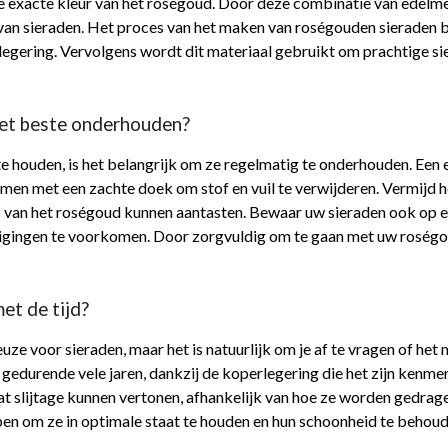
e exacte kleur van het roségoud. Door deze combinatie van edelm
n van sieraden. Het proces van het maken van roségouden sieraden
gering. Vervolgens wordt dit materiaal gebruikt om prachtige sie
het beste onderhouden?
e houden, is het belangrijk om ze regelmatig te onderhouden. Een
nemen met een zachte doek om stof en vuil te verwijderen. Vermijd 
an het roségoud kunnen aantasten. Bewaar uw sieraden ook op een 
igingen te voorkomen. Door zorgvuldig om te gaan met uw roségou
et de tijd?
 voor sieraden, maar het is natuurlijk om je af te vragen of het m
gedurende vele jaren, dankzij de koperlegering die het zijn kenmer
 wat slijtage kunnen vertonen, afhankelijk van hoe ze worden gedra
en om ze in optimale staat te houden en hun schoonheid te behou