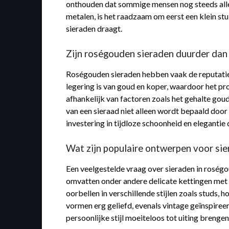
onthouden dat sommige mensen nog steeds allerg
metalen, is het raadzaam om eerst een klein st
sieraden draagt.
Zijn roségouden sieraden duurder dan
Roségouden sieraden hebben vaak de reputatie 
legering is van goud en koper, waardoor het pro
afhankelijk van factoren zoals het gehalte gou
van een sieraad niet alleen wordt bepaald doo
investering in tijdloze schoonheid en eleganti
Wat zijn populaire ontwerpen voor si
Een veelgestelde vraag over sieraden in roségo
omvatten onder andere delicate kettingen met s
oorbellen in verschillende stijlen zoals studs,
vormen erg geliefd, evenals vintage geïnspiree
persoonlijke stijl moeiteloos tot uiting brenge