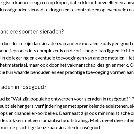
isch kunnen reageren op koper, dat in kleine hoeveelheden aanwez
uk roségouden sieraad te dragen en te controleren op eventuele r
 andere soorten sieraden?
duurder te zijn dan sieraden van andere metalen, zoals geelgoud o
ductieproces iets complexer is en de prijs hoger kan liggen. Echte
d in de legering en eventuele toevoegingen van andere metalen. He
r het materiaal, maar ook door het vakmanschap, design en merk. 
e die hun waarde behouden en een prachtige toevoeging vormen aan 
eraden in roségoud?
ud is: “Wat zijn populaire ontwerpen voor sieraden in roségoud?”
ubtiele hangers, verfijnde ringen met sprankelende edelstenen, el
 hoops en chandelier-oorbellen. Daarnaast zijn ook minimalistische
rde stukken met een romantische uitstraling. Met zoveel diversite
n met de prachtige keuze aan sieraden in roségoud.