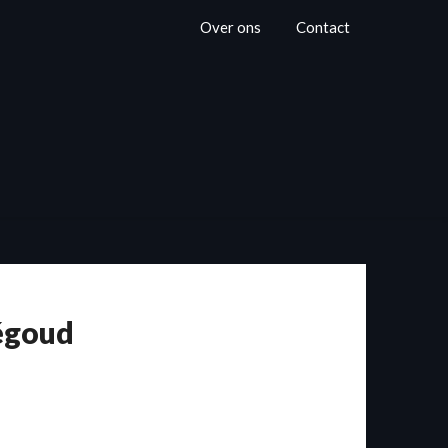
Over ons
Contact
ségoud