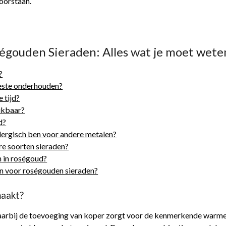
doorstaan.
égouden Sieraden: Alles wat je moet wete
?
beste onderhouden?
 tijd?
hikbaar?
d?
llergisch ben voor andere metalen?
re soorten sieraden?
n in roségoud?
en voor roségouden sieraden?
maakt?
aarbij de toevoeging van koper zorgt voor de kenmerkende warme 