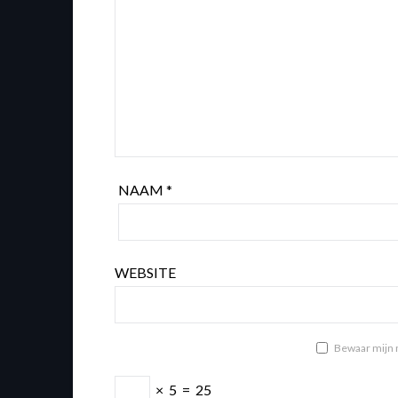
NAAM
*
WEBSITE
Bewaar mijn n
×
5
=
25