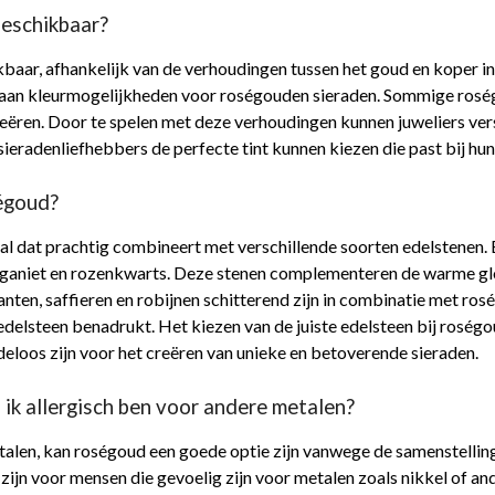
beschikbaar?
ikbaar, afhankelijk van de verhoudingen tussen het goud en koper in 
ala aan kleurmogelijkheden voor roségouden sieraden. Sommige rosé
reëren. Door te spelen met deze verhoudingen kunnen juweliers ver
ieradenliefhebbers de perfecte tint kunnen kiezen die past bij hun 
ségoud?
aal dat prachtig combineert met verschillende soorten edelstenen
organiet en rozenkwarts. Deze stenen complementeren de warme g
nten, saffieren en robijnen schitterend zijn in combinatie met ros
edelsteen benadrukt. Het kiezen van de juiste edelsteen bij roségo
deloos zijn voor het creëren van unieke en betoverende sieraden.
 ik allergisch ben voor andere metalen?
etalen, kan roségoud een goede optie zijn vanwege de samenstellin
 zijn voor mensen die gevoelig zijn voor metalen zoals nikkel of an