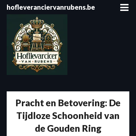
Spring
hofleveranciervanrubens.be
naar
de
inhoud
Pracht en Betovering: De
Tijdloze Schoonheid van
de Gouden Ring