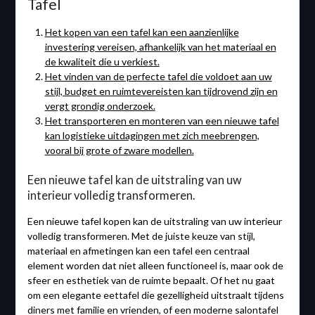
Tafel
Het kopen van een tafel kan een aanzienlijke
investering vereisen, afhankelijk van het materiaal en
de kwaliteit die u verkiest.
Het vinden van de perfecte tafel die voldoet aan uw
stijl, budget en ruimtevereisten kan tijdrovend zijn en
vergt grondig onderzoek.
Het transporteren en monteren van een nieuwe tafel
kan logistieke uitdagingen met zich meebrengen,
vooral bij grote of zware modellen.
Een nieuwe tafel kan de uitstraling van uw
interieur volledig transformeren.
Een nieuwe tafel kopen kan de uitstraling van uw interieur
volledig transformeren. Met de juiste keuze van stijl,
materiaal en afmetingen kan een tafel een centraal
element worden dat niet alleen functioneel is, maar ook de
sfeer en esthetiek van de ruimte bepaalt. Of het nu gaat
om een elegante eettafel die gezelligheid uitstraalt tijdens
diners met familie en vrienden, of een moderne salontafel