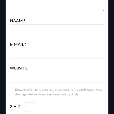
NAAM
*
E-MAIL
*
WEBSITE
Bewaar mijn naam, e-mailadres en website in deze browser voor
de volgende keer wanneer ik een reactie plaats.
2
−
2
=