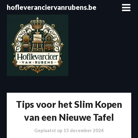
Spring
hofleveranciervanrubens.be
naar
de
inhoud
Tips voor het Slim Kopen
van een Nieuwe Tafel
Geplaatst op
15 december 2024