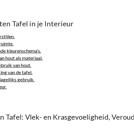
n Tafel in je Interieur
stijlen.
 ruimte.
nde kleurenschema’s.
n hout als materiaal.
bruik van hout.
ing van de tafel.
agelijks gebruik.
eur.
Tafel: Vlek- en Krasgevoeligheid, Verouder