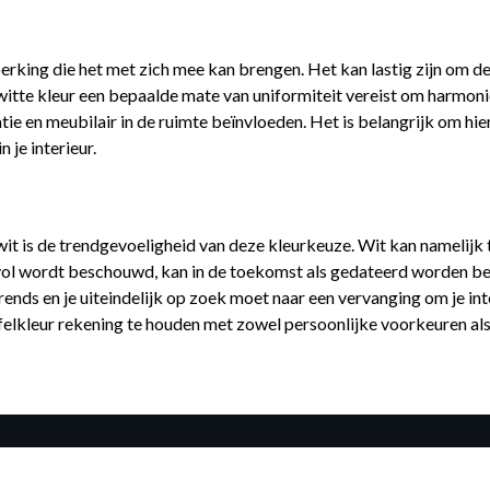
eperking die het met zich mee kan brengen. Het kan lastig zijn om 
te kleur een bepaalde mate van uniformiteit vereist om harmonieus
atie en meubilair in de ruimte beïnvloeden. Het is belangrijk om h
 je interieur.
n wit is de trendgevoeligheid van deze kleurkeuze. Wit kan namelij
lvol wordt beschouwd, kan in de toekomst als gedateerd worden bes
rends en je uiteindelijk op zoek moet naar een vervanging om je int
afelkleur rekening te houden met zowel persoonlijke voorkeuren a