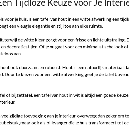
Een Tijdloze Keuze voor Je Interi
oor je huis, is een tafel van hout in een witte afwerking een tijdl
voegt een vleugje elegantie en stijl toe aan elke ruimte.
t, terwijl de witte kleur zorgt voor een frisse en lichte uitstraling
n decoratiestijlen. Of je nu gaat voor een minimalistische look of
iteloos aan.
n hout ook duurzaam en robuust. Hout is een natuurlijk materiaal d
. Door te kiezen voor een witte afwerking geef je de tafel bovendi
el of bijzettafel, een tafel van hout in wit is altijd een goede keuze.
terieur.
n veelzijdige toevoeging aan je interieur, overweeg dan zeker om te 
meubelstuk, maar ook als blikvanger die je huis transformeert tot ee