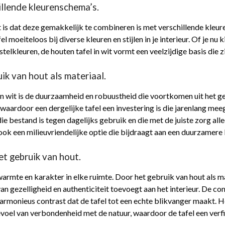
llende kleurenschema’s.
t is dat deze gemakkelijk te combineren is met verschillende kleur
el moeiteloos bij diverse kleuren en stijlen in je interieur. Of je n
telkleuren, de houten tafel in wit vormt een veelzijdige basis die z
ik van hout als materiaal.
in wit is de duurzaamheid en robuustheid die voortkomen uit het ge
waardoor een dergelijke tafel een investering is die jarenlang mee
die bestand is tegen dagelijks gebruik en die met de juiste zorg al
ook een milieuvriendelijke optie die bijdraagt aan een duurzamere l
et gebruik van hout.
 warmte en karakter in elke ruimte. Door het gebruik van hout als ma
 van gezelligheid en authenticiteit toevoegt aan het interieur. De 
harmonieus contrast dat de tafel tot een echte blikvanger maakt. H
oel van verbondenheid met de natuur, waardoor de tafel een verfij