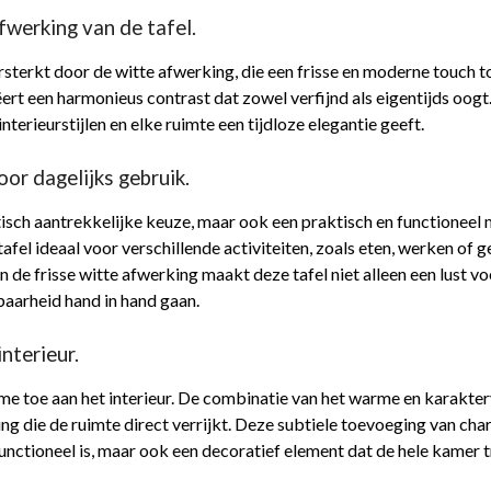
fwerking van de tafel.
ersterkt door de witte afwerking, die een frisse en moderne touch 
ëert een harmonieus contrast dat zowel verfijnd als eigentijds oogt
interieurstijlen en elke ruimte een tijdloze elegantie geeft.
or dagelijks gebruik.
thetisch aantrekkelijke keuze, maar ook een praktisch en functionee
fel ideaal voor verschillende activiteiten, zoals eten, werken of g
n de frisse witte afwerking maakt deze tafel niet alleen een lust 
kbaarheid hand in hand gaan.
nterieur.
rme toe aan het interieur. De combinatie van het warme en karakterv
ng die de ruimte direct verrijkt. Deze subtiele toevoeging van cha
n functioneel is, maar ook een decoratief element dat de hele kamer 