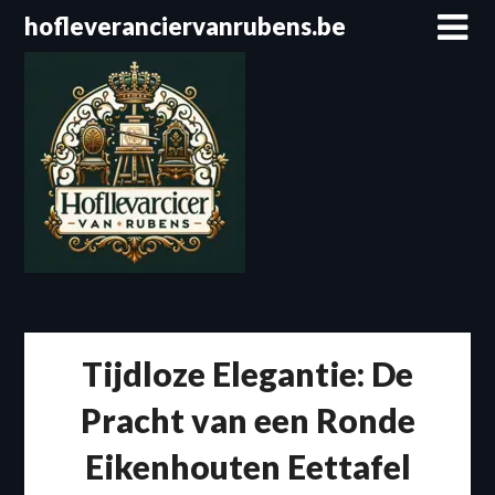
Spring
hofleveranciervanrubens.be
naar
de
inhoud
Tijdloze Elegantie: De
Pracht van een Ronde
Eikenhouten Eettafel