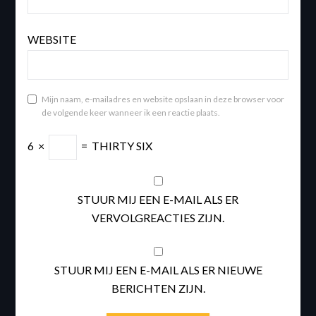
WEBSITE
Mijn naam, e-mailadres en website opslaan in deze browser voor
de volgende keer wanneer ik een reactie plaats.
6
×
=
THIRTY SIX
STUUR MIJ EEN E-MAIL ALS ER
VERVOLGREACTIES ZIJN.
STUUR MIJ EEN E-MAIL ALS ER NIEUWE
BERICHTEN ZIJN.