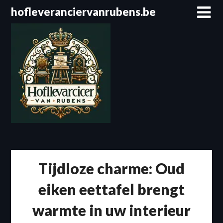
Spring
hofleveranciervanrubens.be
naar
de
inhoud
Tijdloze charme: Oud
eiken eettafel brengt
warmte in uw interieur