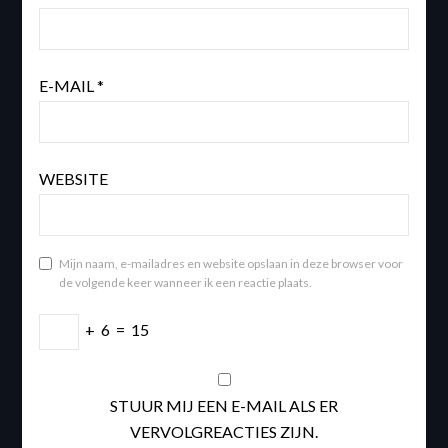
E-MAIL
*
WEBSITE
Mijn naam, e-mailadres en website opslaan in deze browser voor
de volgende keer wanneer ik een reactie plaats.
+
6
=
15
STUUR MIJ EEN E-MAIL ALS ER
VERVOLGREACTIES ZIJN.