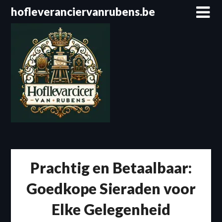
Spring
hofleveranciervanrubens.be
naar
de
inhoud
Prachtig en Betaalbaar:
Goedkope Sieraden voor
Elke Gelegenheid