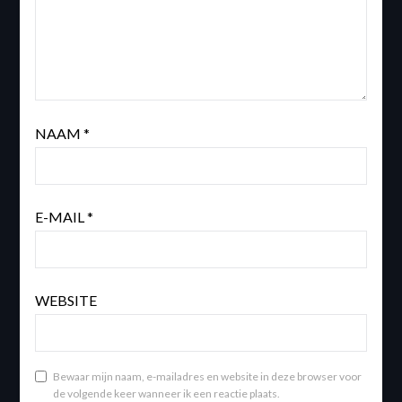
NAAM
*
E-MAIL
*
WEBSITE
Bewaar mijn naam, e-mailadres en website in deze browser voor
de volgende keer wanneer ik een reactie plaats.