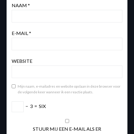
NAAM
*
E-MAIL
*
WEBSITE
Mijn naam, e-mailadres en website opslaan in deze browser voor
de volgende keer wanneer ik een reactie plaats.
−
3
=
SIX
STUUR MIJ EEN E-MAIL ALS ER