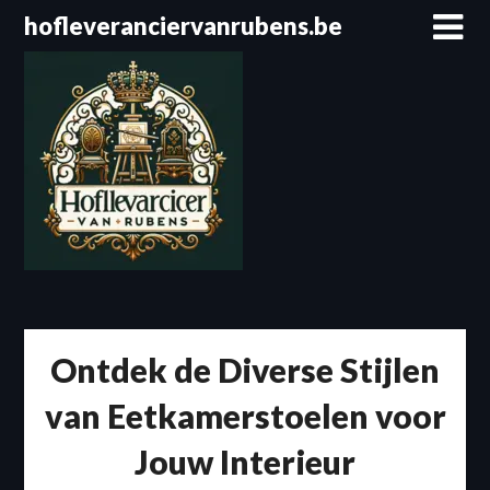
Spring
hofleveranciervanrubens.be
naar
de
inhoud
Ontdek de Diverse Stijlen
van Eetkamerstoelen voor
Jouw Interieur