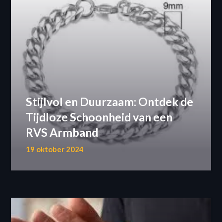
Stijlvol en Duurzaam: Ontdek de
Tijdloze Schoonheid van een
RVS Armband
19 oktober 2024