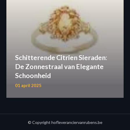
Schitterende Citrien Sieraden:
De Zonnestraal van Elegante
Schoonheid
01 april 2025
© Copyright hofleveranciervanrubens.be